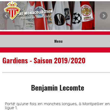
Menu
Accueil
Gardiens - Saison 2019/2020
Collection
Nouveautés
Benjamin Lecomte
Musée
Contact
Porté qu'une fois en manches longues, à Montpellier en
ligue 1.