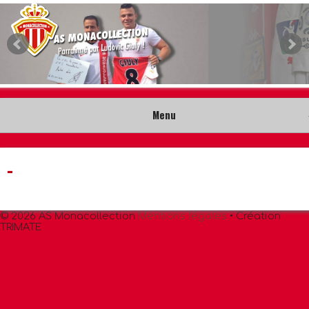
Menu
Accueil
-
Collection
© 2026 AS Monacollection
Mentions légales
• Création
Nouveautés
TRIMATE
Musée
Contact